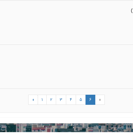
«
1
2
3
4
5
6
»