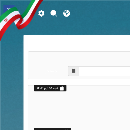
×
جستجو
شنبه 15 دي 1403