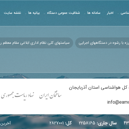
ناسی
اخبار
سامانه ها
شفافیت عمومی دستگاه
بیانیه ها
نقشه سایت
رزه با رشوه در دستگاههای اجرایی
سیاستهای کلی نظام اداری ابلاغی مقام معظم ر
ه کل هواشناسی استان آذربایجان
ستانداری)
دفتر تدوین مقررات ملی ساختمان ایران
نهاد ریاست جمهوری
پایگ
info@eamo
4
سال جاری:
2258165
كل:
2827001
آخرین ب