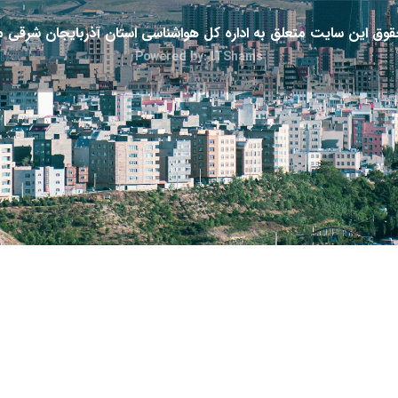
وق این سایت متعلق به اداره کل هواشناسی استان آذربایجان شرقی م
Powered by: ITShams