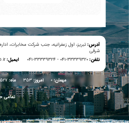
آدرس:
تبریز، اول زعفرانیه، جنب شرکت مخابرات، ادار
اع رسانی دفتر مقام معظم رهبری
سامانه ارتباط با مردم (معاونت هماهنگی امور عمرانی 
شرقی
تلفن:
۳۳۳۳۹۳۲۰-۰۴۱ - ۳۳۳۳۹۳۲۴-۰۴۱
ایمیل:
.ir
مهمان:
0
امروز:
353
ماه:
2527
تمامی حق