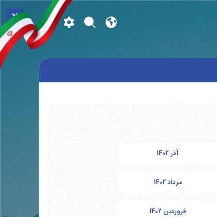
×
آذر 1402
مرداد 1402
فروردین 1402