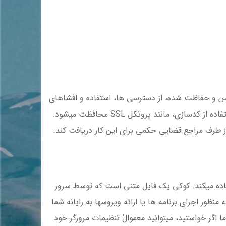
من و حفاظت شده، از دسترسی ها، استفاده و افشاهای
تأیید نشده محافظت میکند . هنگامی که اطلاعات شما (مانند شماره حساب کارت اعتباری)به سایتی دیگر منتقل میشود، با استفاده از کدسازی، مانند پروتکل SSL محافظت میشود.
ز طرف مراجع قضایی حکمی برای این کار دریافت کند.
تفاده میکند. کوکی یک فایل متنی است که توسط سرور
 منظور اجرای برنامه ها یا ارائه ویروسها به رایانه شما
ما اگر خواستید، میتوانید معموالً تنظیمات مرورگر خود