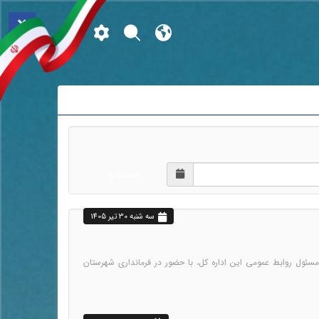
×
جستجو
سه شنبه 30 تير 1405
 فنی، رئیس اداره هواشناسی مراغه و مسئول روابط عمومی این اداره کل، با حضور در فرمانداری شهرستان