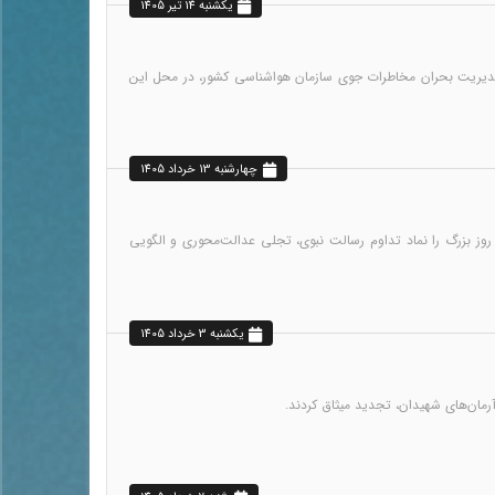
يکشنبه 14 تير 1405
به ریاست محمدی، معاون توسعه، پیش‌بینی و مدیریت بحران مخاطرات جوی سازمان هواشناسی کشور، در محل این
چهارشنبه 13 خرداد 1405
وز بزرگ را نماد تداوم رسالت نبوی، تجلی عدالت‌محوری و الگویی
يکشنبه 3 خرداد 1405
آرمان‌های شهیدان، تجدید میثاق کردند.