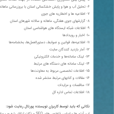
6- تحلیل آب و هوا و پایش خشکسالی استان با بروزرسانی ماهانه
7- اطلاعیه ها و اخطاریه های جوی
8- گزارشهای جوی هفتگی، ماهانه و سالانه شهرهای استان
9- اطلاعات شبکه ایستگاه های هواشناسی استان
10- اخبار و رويدادها
11- اطلاعيه‌ها، قوانين و ضوابط، دستورالعمل‌ها، بخشنامه‌ها
12- آمار بازدید کنندگان سایت
13- لينك سامانه‌ها و خدمات الكترونيكي
14- لینک سامانه های دستگاه های مرتبط
15- اطلاعات تخصصي مربوط به معاونت‌ها
16- مقالات و کتابهای مرتبط منتشر شده
17- مناقصات و مزايدات
18- اطلاعات تماس اداره کل
نكاتي كه بايد توسط کاربران نویسنده پورتال رعايت شود:
اين آيتم ها براساس شاخص هاي SEO و نكات ارتقاء رتبه وب سايت در موتورهاي جستجو Google، Yahoo، Alexa گرد آوري شده است.