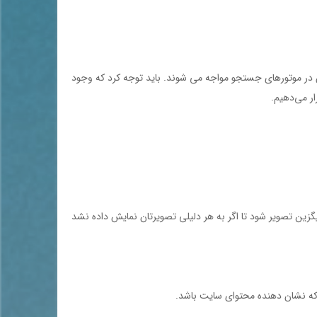
ه مردم با آن در موتورهاي جستجو مواجه مي شوند. بايد توجه كرد كه وجود
ر مي‌دهيم.
يد. اين خصوصيت اجازه مي‌دهد يك متن جايگزين تصویر شود تا اگر به هر دليلي تصويرتان نمايش داده نشد