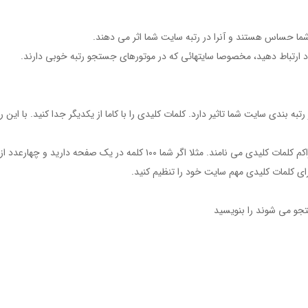
ا حساس هستند و آنرا در رتبه سايت شما اثر مي دهند.
 ارتباط دهيد، مخصوصا سايتهائي كه در موتورهاي جستجو رتبه خوبي دارند.
بندي سايت شما تاثير دارد. كلمات كليدي را با كاما از يكديگر جدا كنيد. با اين 
- نسبت كلمات كليدي به ساير كلمات در يك صفحه را چگالي يا تراكم كلمات كليدي
و مي شوند را بنويسيد