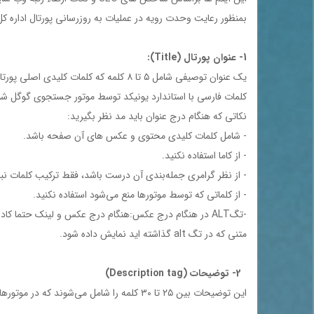
بمنظور رعايت وحدت رويه در عمليات به روزرساني پورتال اداره کل
1- عنوان پورتال (Title):
يك عنوان توصيفي شامل ۵ تا ۸ كلمه كه 
كلمات فارسي با استاندارد يونيكد توسط موتور جستجوي گوگل شناسا
نكاتي كه هنگام درج عنوان بايد مد نظر بگيريد:
- شامل كلمات كليدي محتوي و عكس هاي آن صفحه باشد.
- از كاما استفاده نكنيد.
- از نظر گرامري جمله‌بندي آن درست باشد، فقط تركيب كلمات نبا
- از كلماتي كه توسط موتورها منع مي‌شود استفاده نكنيد.
متني كه در تگ alt گذاشته ايد نمايش داده شود.
2- توضيحات (Description tag)
اين توضيحات بين ۲۵ تا ۳۰ كلمه را شامل مي‌شوند كه در موتورهاي جستجو در زيرURL نمايش داده مي شود پس سعي كنيد توضيحاتي را بنويسيد كه نشان دهنده محتواي سايت باشد.