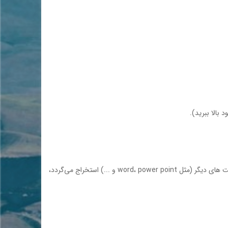
بالا ببريد).
يكي از راههاي افزايش بازيابي اطلاعات مندرج در وب سايت توسط موتورهاي كاوش، غني كردن فايل هاي محتوا مي باشد. محتواهاي PDF كه از فرمت هاي ديگر (مثل word، power point و ...) استخراج مي‌گردد،