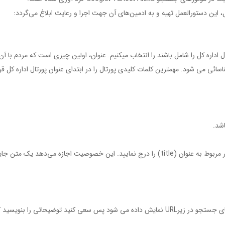
، اين دستورالعمل تهيه و به ادمين‌هاي آن جهت اجرا و رعايت ابلاغ مي‌گردد:
كلمات كليدي اصلي پورتال اداره کل را شامل باشند را انتخاب ميكنيم. عنوان، اولين چيزي است ك
ئي مي شود. مهمترين كلمات كليدي پورتال را در ابتداي عنوان پورتال اداره کل قرا
شد.
-تگALT در هنگام درج عكس:هنگام درج عكس و لينك حتما كادر مربوط به عنوان (title) را درج نماي