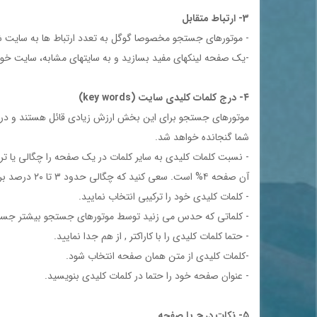
3- ارتباط متقابل
- موتورهاي جستجو مخصوصا گوگل به تعدد ارتباط ها به سايت شم
-يك صفحه لينكهاي مفيد بسازيد و به سايتهاي مشابه، سايت خود
۴- درج كلمات كليدي سايت (key words)
موتورهاي جستجو براي اين بخش ارزش زيادي قائل هستند و در رتبه 
شما گنجانده خواهد شد.
آن صفحه ۴% است. سعي كنيد كه چگالي حدود ۳ تا ۲۰ درصد براي كلمات كليدي مهم سايت خود را تنظيم كنيد.
- كلمات كليدي خود را تركيبي انتخاب نماييد.
- كلماتي كه حدس مي زنيد توسط موتورهاي جستجو بيشتر جستج
- حتما كلمات كليدي را با كاراكتر , از هم جدا نماييد.
-كلمات كليدي از متن همان صفحه انتخاب شود.
- عنوان صفحه خود را حتما در كلمات كليدي بنويسيد.
۵- نكات درج پا صفحه