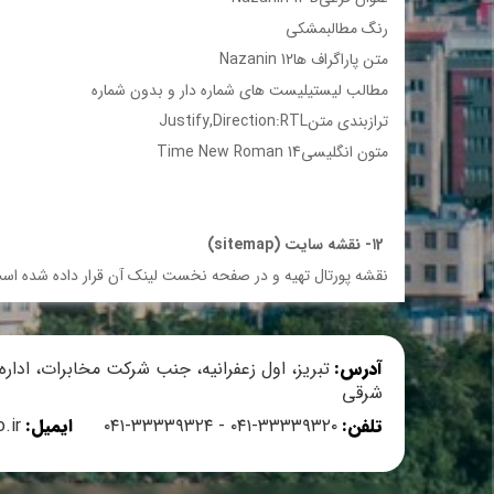
رنگ مطالبمشكي
متن پاراگراف هاNazanin 12
مطالب ليستيليست هاي شماره دار و بدون شماره
ترازبندي متنJustify,Direction:RTL
متون انگليسيTime New Roman 14
۱2- نقشه سايت (sitemap)
نقشه پورتال تهيه و در صفحه نخست لينك آن قرار داده شده اس
آدرس:
تبریز، اول زعفرانیه، جنب شرکت مخابرات، ادار
ی دفتر مقام معظم رهبری
سامانه ارتباط با مردم (معاونت هماهنگی امور عمرانی استاندا
شرقی
تلفن:
۳۳۳۳۹۳۲۰-۰۴۱ - ۳۳۳۳۹۳۲۴-۰۴۱
ایمیل:
.ir