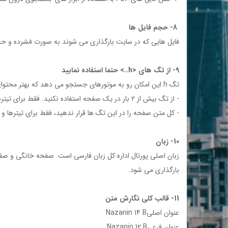
8- حجم فايل ها
فايل هايي كه در سايت بارگذاري مي شوند به صورت فشرده و حجمي كمتر از 30 مگاباي
9- از تگ هاي <h..> حتما استفاده نماييد
تگ h اين امكان رو به موتورهاي جستجو مي دهد كه بهتر محتواي سايت شما رو درك كنند. براي اعمال اين خصوصيت متن صفحه خود را به ترتيب اهميت از heading هاي CMSانتخاب نماييد.
- از تگ بيش از ۲ بار در يك صفحه استفاده نكنيد. فقط براي تيترهاي مهم استفاده شود.
- كل متن صفحه را در اين تگ ها قرار ندهيد، فقط براي تيترها و 
10- زبان
زبان اصلي پورتال اداره کل زبان فارسي است. صفحه خانگي و صفح
بارگذاري مي شود.
11- قالب كلي نگارش متن
عنوان اصليNazanin 14 B
عنوان فرعيNazanin 12 B