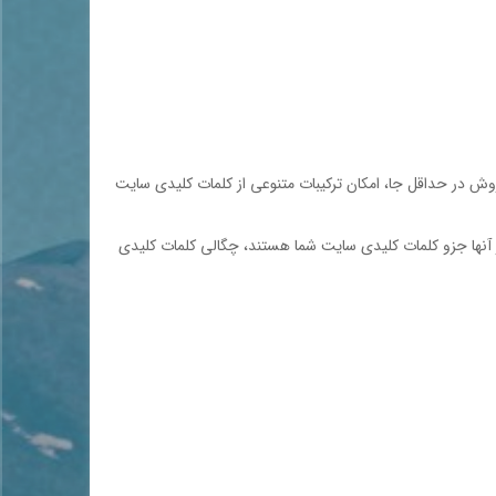
روش در حداقل جا، امكان تركيبات متنوعي از كلمات كليدي سايت
 مي نامند. مثلا اگر شما ۱۰۰ كلمه در يك صفحه داريد و چهارعدد از آنها جزو كلمات كليدي سايت شما هستند، چگالي كلمات كليدي