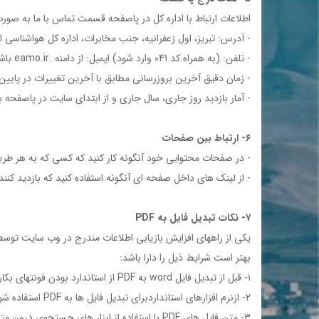
اطلاعات ارتباط با اداره کل در پاصفحه قسمت تماس با ما به صورت
- آدرس: تبريز، اول زعفرانيه، جنب مخابرات، اداره کل هواشناسی 
- تلفن: (به همراه كد 041 وارد شود) ايميل: از دامنه .eamo.ir باشد.
- زمان دقیق آخرین بروزرسانی مطابق با آخرین تغییرات در پایی
- آمار بازدید روز جاری، سال جاری و از ابتدای سایت در پاصفحه
۶- ارتباط بين صفحات
- در صفحات محتوايي خود آنگونه كار كنيد كه كسي كه به هر طري
- از لينك هاي داخل صفحه اي آنگونه استفاده كنيد كه بازديد كننده سايت از دكمه هاي Back و rd
۷- نكات تبديل فايل به PDF
بهتر است شرايط ذيل را دارا باشد:
۱- قبل از تبديل فايل word به PDF از استاندارد بودن فونتهاي بكار رفته در فايل word اطمينان حاصل فرماييد.
۲- ازنرم افزارهاي استانداردبراي تبديل فايل ها به PDF استفاده شود كه قابليت پشتيباني از فونت هاي فارسي را داشته باشند.
۳- متن فايل هاي PDF با استفاده از ابزار هاي جستجوي درون متني نرم افزار Acrobat قابل جستجو باشد.