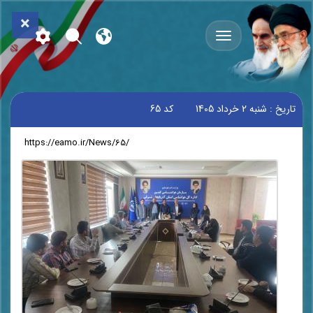
×
تاریخ :
شنبه 2 خرداد 1405
کد
65
لینک کوتاه
: