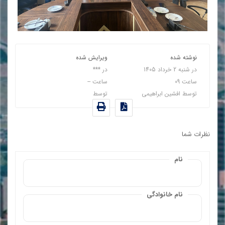
نوشته شده
ویرایش شده
در
شنبه 2 خرداد 1405
در
***
ساعت
09
ساعت
--
توسط
افشین ابراهیمی
توسط
نظرات شما
نام
نام خانوادگی