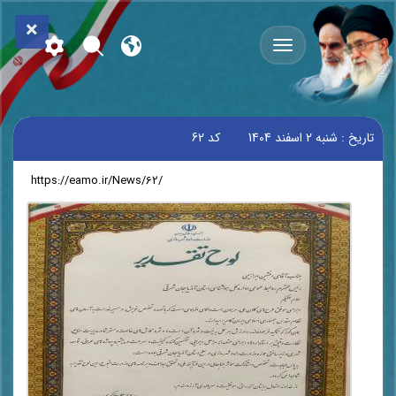
×
تاریخ :
شنبه 2 اسفند 1404
کد
62
لینک کوتاه
: