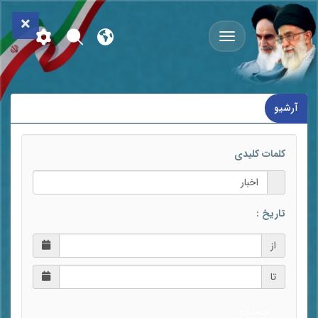
×
اخبار
آرشیو
کلمات کلیدی
تاریخ :
از
تا
جستجو