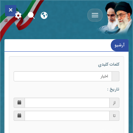
×
اخبار
آرشیو
کلمات کلیدی
تاریخ :
از
تا
جستجو